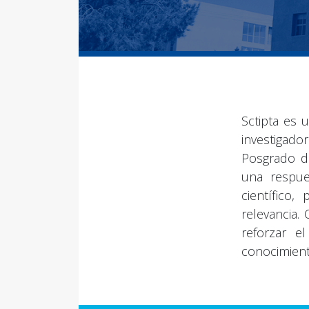
Sctipta es 
investigador
Posgrado de
una respue
científico
relevancia.
reforzar e
conocimient