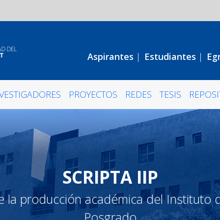
Aspirantes
|
Estudiantes
|
Eg
NVESTIGADORES
PROYECTOS
REDES
TESIS
REPOSI
SCRIPTA IIP
 la producción académica del Instituto d
Posgrado