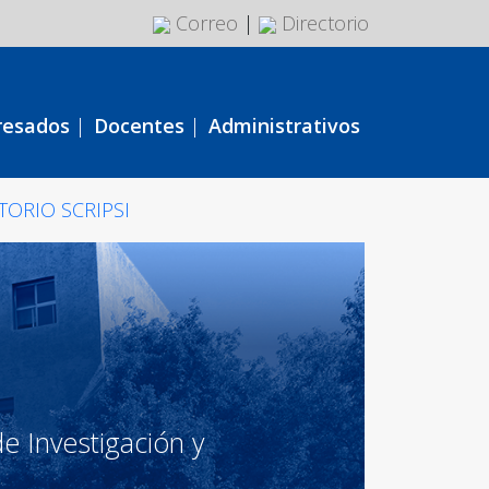
Correo
|
Directorio
resados
|
Docentes
|
Administrativos
TORIO SCRIPSI
e Investigación y