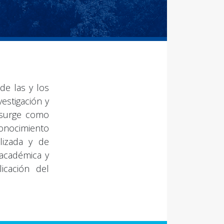
de las y los
vestigación y
a surge como
onocimiento
lizada y de
 académica y
icación del